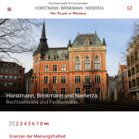
Horstmann, Brinkmann und Nienerza
Rechtsanwälte und Fachanwälte
[1]
2
3
4
5
6
7
8
⏭
Grenzen der Meinungsfreiheit